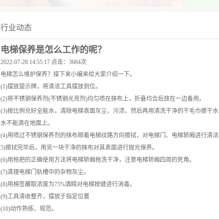
行业动态
电梯保养是怎么工作的呢？
2022-07-28 14:55:17 点击：3684次
电梯怎么维护保养？接下来小编来给大家介绍一下。
(1)摆放提示牌，将清洁工具摆放到位。
(2)将不锈钢保养剂(不锈钢光亮剂)均匀喷在抹布上，折叠均合后放在一边备用。
(3)按比例兑好全能水，清除电梯表面灰尘、污渍，然后再用清洗干净的干毛巾擦干水
水不能滴在地面上。
(4)用喷过不锈钢保养剂的抹布顺着电梯纹路方向擦拭，对电梯门、电梯轿厢进行清洁
5)擦拭完毕后，用另一块干净的抹布对其表面进行抛光保养。
(6)用拖把的正确使用方法将电梯轿厢拖洗干净，注意电梯轿厢四周的死角。
(7)清理电梯门轨槽中的杂物灰尘。
(8)用棉签蘸取浓度为75%酒精对电梯按键进行消毒。
(9)工具清收整齐，摆放于指定位置
(10)动作熟练、规范。