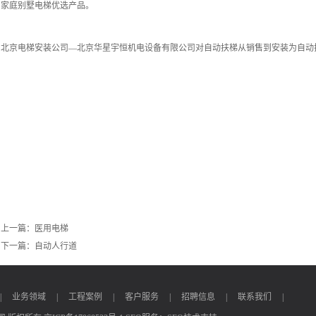
家庭别墅电梯优选产品。
北京电梯安装公司—北京华星宇恒机电设备有限公司对自动扶梯从销售到安装为自动
上一篇：
医用电梯
下一篇：
自动人行道
|
业务领域
|
工程案例
|
客户服务
|
招聘信息
|
联系我们
|