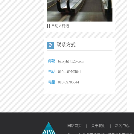
自动人行道
联系方式
邮箱:
bjhxyh@126.com
电话:
010—69705644
电话:
010-69705644
网站首页
|
关于我们
|
新闻中心